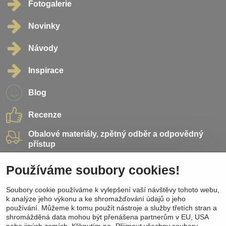
Fotogalerie
Novinky
Návody
Inspirace
Blog
Recenze
Obalové materiály, zpětný odběr a odpovědný
přístup
Přidejte se k nám
Používáme soubory cookies!
Soubory cookie používáme k vylepšení vaší návštěvy tohoto webu,
Sociální sítě
k analýze jeho výkonu a ke shromažďování údajů o jeho
používání. Můžeme k tomu použít nástroje a služby třetích stran a
Facebook
shromážděná data mohou být přenášena partnerům v EU, USA
Instagram