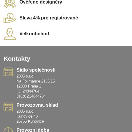
Ověřeno designéry
Sleva 4% pro registrované
Velkoobchod
Kontakty
Sídlo společnosti
2005 s.r.o.
Na Folimance 2155/15
12000 Praha 2
IČ: 24844764
DIČ:CZ24844764
Provozovna, sklad
2005 s.r.o.
Kuňovice 43
25765 Kuňovice
Provozní doba