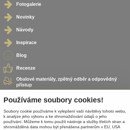
Fotogalerie
Novinky
Návody
Inspirace
Blog
Recenze
Obalové materiály, zpětný odběr a odpovědný
přístup
Přidejte se k nám
Používáme soubory cookies!
Soubory cookie používáme k vylepšení vaší návštěvy tohoto webu,
Sociální sítě
k analýze jeho výkonu a ke shromažďování údajů o jeho
používání. Můžeme k tomu použít nástroje a služby třetích stran a
Facebook
shromážděná data mohou být přenášena partnerům v EU, USA
Instagram