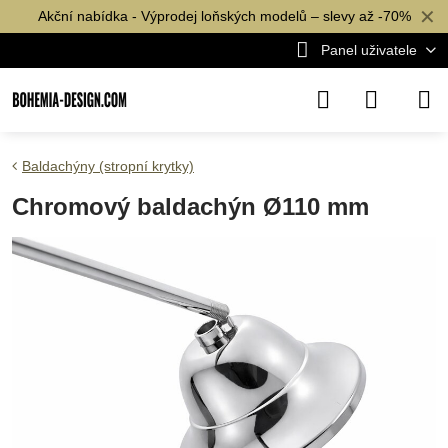
✕
Akční nabídka - Výprodej loňských modelů – slevy až -70%
Panel uživatele
Baldachýny (stropní krytky)
Chromový baldachýn Ø110 mm