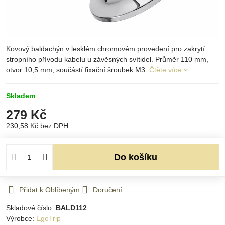
Kovový baldachýn v lesklém chromovém provedení pro zakrytí
stropního přívodu kabelu u závěsných svítidel. Průměr 110 mm,
otvor 10,5 mm, součástí fixační šroubek M3.
Čtěte více
Skladem
279 Kč
230,58 Kč
bez DPH
Do košíku
Přidat k Oblíbeným
Doručení
Skladové číslo:
BALD112
Výrobce:
EgoTrip