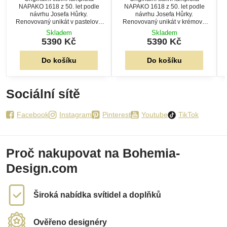
NAPAKO 1618 z 50. let podle
NAPAKO 1618 z 50. let podle
návrhu Josefa Hůrky.
návrhu Josefa Hůrky.
Renovovaný unikát v pastelově
Renovovaný unikát v krémově
zelené a oranžové barvě s novou
bílé a červené barvě s novou
Skladem
Skladem
elektroinstalací a nastavitelným
elektroinstalací a nastavitelným
5390 Kč
5390 Kč
kloubem.
kloubem.
Do košíku
Do košíku
Sociální sítě
Facebook
Instagram
Pinterest
Youtube
TikTok
Proč nakupovat na Bohemia-
Design.com
Široká nabídka svítidel a doplňků
Ověřeno designéry