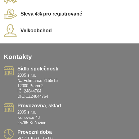
Sleva 4% pro registrované
Velkoobchod
Kontakty
Sídlo společnosti
2005 s.r.o.
Na Folimance 2155/15
12000 Praha 2
IČ: 24844764
DIČ:CZ24844764
Provozovna, sklad
2005 s.r.o.
Kuňovice 43
25765 Kuňovice
Provozní doba
PO-ČT 9:00 - 15:00