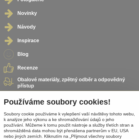
Novinky
Návody
Inspirace
Blog
Recenze
Obalové materiály, zpětný odběr a odpovědný
přístup
Přidejte se k nám
Používáme soubory cookies!
Soubory cookie používáme k vylepšení vaší návštěvy tohoto webu,
Sociální sítě
k analýze jeho výkonu a ke shromažďování údajů o jeho
používání. Můžeme k tomu použít nástroje a služby třetích stran a
Facebook
shromážděná data mohou být přenášena partnerům v EU, USA
Instagram
nebo jiných zemích. Kliknutím na „Přijmout všechny soubory