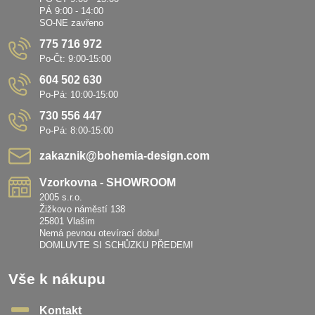
PÁ 9:00 - 14:00
SO-NE zavřeno
775 716 972
Po-Čt: 9:00-15:00
604 502 630
Po-Pá: 10:00-15:00
730 556 447
Po-Pá: 8:00-15:00
zakaznik​@bohemia-design​.com
Vzorkovna - SHOWROOM
2005 s.r.o.
Žižkovo náměstí 138
25801 Vlašim
Nemá pevnou otevírací dobu!
DOMLUVTE SI SCHŮZKU PŘEDEM!
Vše k nákupu
Kontakt