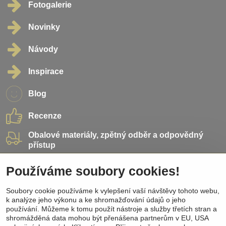
Fotogalerie
Novinky
Návody
Inspirace
Blog
Recenze
Obalové materiály, zpětný odběr a odpovědný
přístup
Přidejte se k nám
Používáme soubory cookies!
Soubory cookie používáme k vylepšení vaší návštěvy tohoto webu,
Sociální sítě
k analýze jeho výkonu a ke shromažďování údajů o jeho
používání. Můžeme k tomu použít nástroje a služby třetích stran a
Facebook
shromážděná data mohou být přenášena partnerům v EU, USA
Instagram