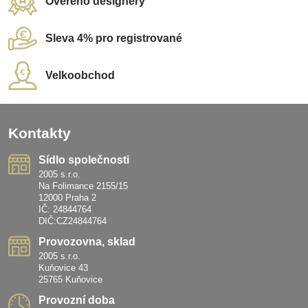
Ověřeno designéry
Sleva 4% pro registrované
Velkoobchod
Kontakty
Sídlo společnosti
2005 s.r.o.
Na Folimance 2155/15
12000 Praha 2
IČ: 24844764
DIČ:CZ24844764
Provozovna, sklad
2005 s.r.o.
Kuňovice 43
25765 Kuňovice
Provozní doba