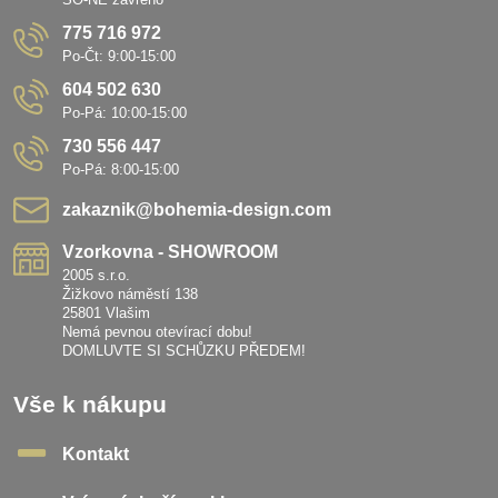
775 716 972
Po-Čt: 9:00-15:00
604 502 630
Po-Pá: 10:00-15:00
730 556 447
Po-Pá: 8:00-15:00
zakaznik​@bohemia-design​.com
Vzorkovna - SHOWROOM
2005 s.r.o.
Žižkovo náměstí 138
25801 Vlašim
Nemá pevnou otevírací dobu!
DOMLUVTE SI SCHŮZKU PŘEDEM!
Vše k nákupu
Kontakt