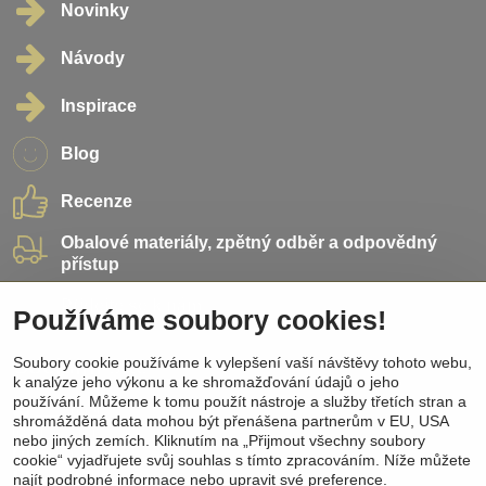
Novinky
Návody
Inspirace
Blog
Recenze
Obalové materiály, zpětný odběr a odpovědný
přístup
Přidejte se k nám
Používáme soubory cookies!
Soubory cookie používáme k vylepšení vaší návštěvy tohoto webu,
Sociální sítě
k analýze jeho výkonu a ke shromažďování údajů o jeho
používání. Můžeme k tomu použít nástroje a služby třetích stran a
Facebook
shromážděná data mohou být přenášena partnerům v EU, USA
Instagram
nebo jiných zemích. Kliknutím na „Přijmout všechny soubory
Pinterest
cookie“ vyjadřujete svůj souhlas s tímto zpracováním. Níže můžete
Youtube
najít podrobné informace nebo upravit své preference.