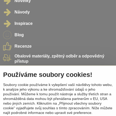
Novinky
Návody
Inspirace
Blog
Recenze
Obalové materiály, zpětný odběr a odpovědný
přístup
Přidejte se k nám
Používáme soubory cookies!
Soubory cookie používáme k vylepšení vaší návštěvy tohoto webu,
Sociální sítě
k analýze jeho výkonu a ke shromažďování údajů o jeho
používání. Můžeme k tomu použít nástroje a služby třetích stran a
Facebook
shromážděná data mohou být přenášena partnerům v EU, USA
Instagram
nebo jiných zemích. Kliknutím na „Přijmout všechny soubory
Pinterest
cookie“ vyjadřujete svůj souhlas s tímto zpracováním. Níže můžete
Youtube
najít podrobné informace nebo upravit své preference.