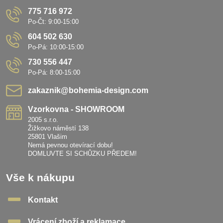
775 716 972
Po-Čt: 9:00-15:00
604 502 630
Po-Pá: 10:00-15:00
730 556 447
Po-Pá: 8:00-15:00
zakaznik​@bohemia-design​.com
Vzorkovna - SHOWROOM
2005 s.r.o.
Žižkovo náměstí 138
25801 Vlašim
Nemá pevnou otevírací dobu!
DOMLUVTE SI SCHŮZKU PŘEDEM!
Vše k nákupu
Kontakt
Vrácení zboží a reklamace