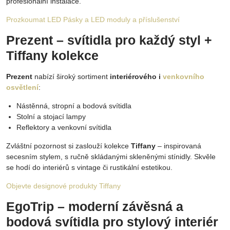
profesionální instalace.
Prozkoumat LED Pásky a LED moduly a příslušenství
Prezent – svítidla pro každý styl +
Tiffany kolekce
Prezent
nabízí široký sortiment
interiérového i
venkovního
osvětlení
:
Nástěnná, stropní a bodová svítidla
Stolní a stojací lampy
Reflektory a venkovní svítidla
Zvláštní pozornost si zaslouží kolekce
Tiffany
– inspirovaná
secesním stylem, s ručně skládanými skleněnými stínidly. Skvěle
se hodí do interiérů s vintage či rustikální estetikou.
Objevte designové produkty Tiffany
EgoTrip – moderní závěsná a
bodová svítidla pro stylový interiér