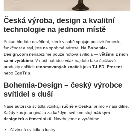
Česká výroba, design a kvalitní
technologie na jednom místě
Pokud hledáte osvětlení, které v sobě spojuje poctivé řemeslo,
funkčnost a styl, jste na správné adrese. Na
Bohemia-
Design.com
nenabízíme pouze hotová svítidla —
většinu z nich
sami vyrábíme
. V naší nabídce však najdete také špičkové
produkty dalších
renomovaných značek
jako
T-LED
,
Prezent
nebo
EgoTrip
.
Bohemia-Design – český výrobce
svítidel s duší
Naše autorská svítidla vznikají
ručně v Česku
, přímo v naší dílně.
Každý kus je originál a za každým světlem stojí
náš tým
designérů a řemeslníků
. Navrhujeme a vyrábíme:
Závěsná svítidla a lustry