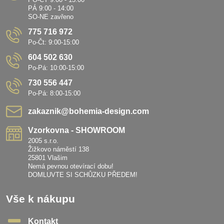
PÁ 9:00 - 14:00
SO-NE zavřeno
775 716 972
Po-Čt: 9:00-15:00
604 502 630
Po-Pá: 10:00-15:00
730 556 447
Po-Pá: 8:00-15:00
zakaznik​@bohemia-design​.com
Vzorkovna - SHOWROOM
2005 s.r.o.
Žižkovo náměstí 138
25801 Vlašim
Nemá pevnou otevírací dobu!
DOMLUVTE SI SCHŮZKU PŘEDEM!
Vše k nákupu
Kontakt