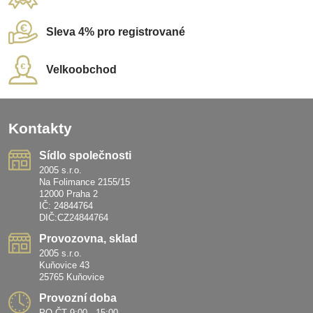
Sleva 4% pro registrované
Velkoobchod
Kontakty
Sídlo společnosti
2005 s.r.o.
Na Folimance 2155/15
12000 Praha 2
IČ: 24844764
DIČ:CZ24844764
Provozovna, sklad
2005 s.r.o.
Kuňovice 43
25765 Kuňovice
Provozní doba
PO-ČT 9:00 - 15:00