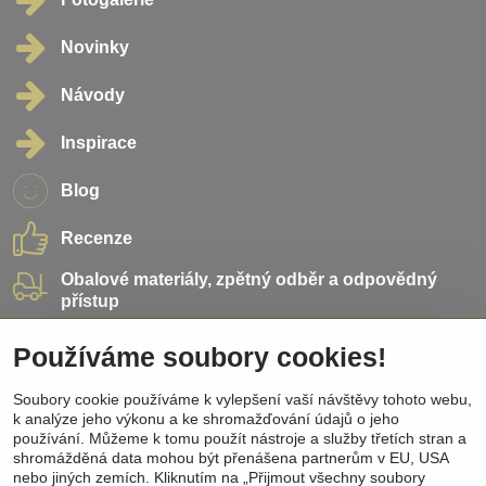
Novinky
Návody
Inspirace
Blog
Recenze
Obalové materiály, zpětný odběr a odpovědný
přístup
Přidejte se k nám
Používáme soubory cookies!
Soubory cookie používáme k vylepšení vaší návštěvy tohoto webu,
Sociální sítě
k analýze jeho výkonu a ke shromažďování údajů o jeho
používání. Můžeme k tomu použít nástroje a služby třetích stran a
Facebook
shromážděná data mohou být přenášena partnerům v EU, USA
Instagram
nebo jiných zemích. Kliknutím na „Přijmout všechny soubory