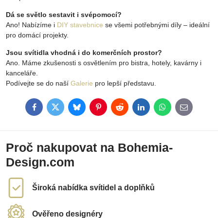
Dá se světlo sestavit i svépomocí?
Ano! Nabízíme i
DIY stavebnice
se všemi potřebnými díly – ideální
pro domácí projekty.
Jsou svítidla vhodná i do komerčních prostor?
Ano. Máme zkušenosti s osvětlením pro bistra, hotely, kavárny i
kanceláře.
Podívejte se do naší
Galerie
pro lepší představu.
Facebook
Twitter
Bluesky
Pinterest
Reddit
LinkedIn
WhatsApp
E-
mail
Proč nakupovat na Bohemia-
Design.com
Široká nabídka svítidel a doplňků
Ověřeno designéry