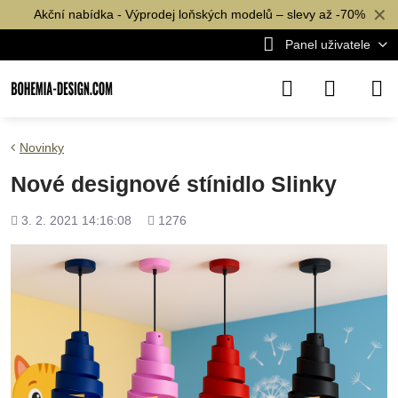
✕
Akční nabídka - Výprodej loňských modelů – slevy až -70%
Panel uživatele
Novinky
Nové designové stínidlo Slinky
Přidáno
Počet
3. 2. 2021 14:16:08
1276
shlédnutí