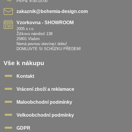
Po-Pá: 8:00-15:00
zakaznik​@bohemia-design​.com
Vzorkovna - SHOWROOM
2005 s.r.o.
Žižkovo náměstí 138
25801 Vlašim
Nemá pevnou otevírací dobu!
DOMLUVTE SI SCHŮZKU PŘEDEM!
Vše k nákupu
Kontakt
Vrácení zboží a reklamace
Maloobchodní podmínky
Velkoobchodní podmínky
GDPR