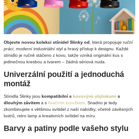
Objevte novou kolekci stínidel Slinky od
, která propojuje
ruční
práci
,
moderní industriální styl
a hravý přístup k designu. Každé
stínidlo je ručně stáčeno z kovu, takže vzniká originální kus s
jedinečnou kresbou a tvarem – žádná sériová nuda.
Univerzální použití a jednoduchá
montáž
Stínidla Slinky jsou
kompatibilní s
kovovými objímkami
s
dlouhým závitem
a s
fixačním kroužkem
. Snadno je tedy
zkombinujete s většinou svítidel z naší nabídky, včetně závěsných
lustrů, retro lamp a kreativních svítidel na míru.
Barvy a patiny podle vašeho stylu