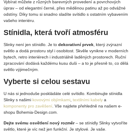
Vybírat můžete z různých barevných provedení a povrchových
úprav – od elegantní černé, přes měděnou patinu až po odvážné
odstíny. Díky tomu si snadno sladíte svítidlo s ostatním vybavením
vašeho interiéru.
Stínidla, která tvoří atmosféru
Slinky není jen stínidlo. Je to
dekorativní prvek
, který zvýrazní
světlo a dodá prostoru styl i osobitost. Skvěle vynikne v moderních
bytech, retro interiérech i industriálně laděných prostorech. Ruční
zpracování dodává každému kusu duši – a to je přesně to, co dělá
světlo výjimečným.
Vyberte si celou sestavu
U nás si jednoduše poskládáte celé svítidlo. Kombinujte stínidla
Slinky s našimi
kovovými objímkami
,
textilními kabely
a
komponenty pro zavěšení
. Vše najdete přehledně na našem e-
shopu Bohemia-Design.com.
Dejte svému osvětlení nový rozměr
– se stínidly Slinky vytvoříte
světlo, které je víc než jen funkční. Je stylové. Je vaše.