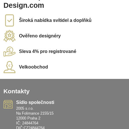
Design.com
Široká nabídka svítidel a doplňků
Ověřeno designéry
Sleva 4% pro registrované
Velkoobchod
Kontakty
Sídlo společnosti
2005 s.r.o.
Na Folimance 2155/15
12000 Praha 2
IČ: 24844764
DIČ:CZ24844764