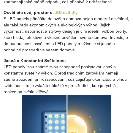
znamenají také méně odpadu, což přispívá k udržitelnosti.
Osvětlete svůj prostor s
LED svítidly
S LED panely přinášíte do svého domova nejen moderní osvětlení,
ale také řadu ekonomických a ekologických výhod. Jejich
výkonnost, úspornost a stylový design je činí ideální volbou pro ty,
kteří hledají efektivní a vkusné osvětlení svého domova. Investujte
do budoucnosti osvětlení s LED panely a užívejte si jasné a
pohodlné prostředí ve vašem domově.
Jasná a Konstantní Světelnost
LED panely jsou známé svou schopností poskytovat jasný a
konstantní světelný výkon. Oproti tradičním žárovkám nemají
žádné zpoždění při rozsvěcování, což zajišťuje okamžitou a plnou
světelnost. To je zvláště důležité v prostředích, kde je rychlá
reakce na světlo klíčová.