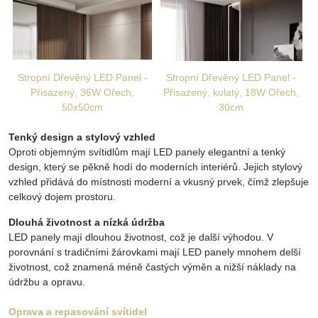
Stropní Dřevěný LED Panel -
Stropní Dřevěný LED Panel -
Přisazený, 36W Ořech,
Přisazený, kulatý, 18W Ořech,
50x50cm
30cm
Tenký design a stylový vzhled
Oproti objemným svítidlům mají LED panely elegantní a tenký
design, který se pěkně hodí do moderních interiérů. Jejich stylový
vzhled přidává do místnosti moderní a vkusný prvek, čímž zlepšuje
celkový dojem prostoru.
Dlouhá životnost a nízká údržba
LED panely mají dlouhou životnost, což je další výhodou. V
porovnání s tradičními žárovkami mají LED panely mnohem delší
životnost, což znamená méně častých výměn a nižší náklady na
údržbu a opravu.
Oprava a repasování svítidel