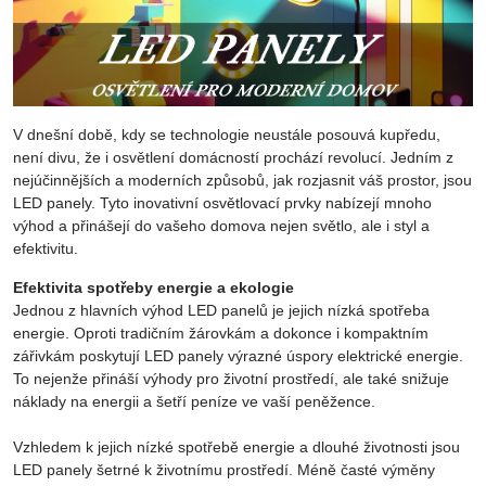
V dnešní době, kdy se technologie neustále posouvá kupředu,
není divu, že i osvětlení domácností prochází revolucí. Jedním z
nejúčinnějších a moderních způsobů, jak rozjasnit váš prostor, jsou
LED panely. Tyto inovativní osvětlovací prvky nabízejí mnoho
výhod a přinášejí do vašeho domova nejen světlo, ale i styl a
efektivitu.
Efektivita spotřeby energie a ekologie
Jednou z hlavních výhod LED panelů je jejich nízká spotřeba
energie. Oproti tradičním žárovkám a dokonce i kompaktním
zářivkám poskytují LED panely výrazné úspory elektrické energie.
To nejenže přináší výhody pro životní prostředí, ale také snižuje
náklady na energii a šetří peníze ve vaší peněžence.
Vzhledem k jejich nízké spotřebě energie a dlouhé životnosti jsou
LED panely šetrné k životnímu prostředí. Méně časté výměny