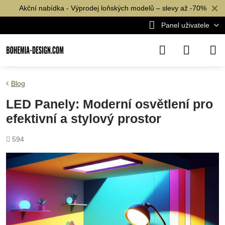
✕
Akční nabídka - Výprodej loňských modelů – slevy až -70%
Panel uživatele
Blog
LED Panely: Moderní osvětlení pro
efektivní a stylový prostor
Počet
594
shlédnutí