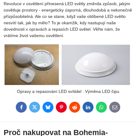
Revoluce v osvětlení přinesená LED světly změnila způsob, jakým
osvětluje prostory - energeticky úsporná, dlouhodobá a nekonečně
přizpůsobitelná. Ale co se stane, když vaše oblíbené LED světlo
nesvítí tak, jak by mělo? To je okamžik, kdy nastupují naše
dovednosti v opravách a repasích LED světel. Věřte nám, že
vrátíme život vašemu osvětlení.
Opravy a repasování LED svítidel : Výměna LED čipu
Facebook
Twitter
Bluesky
Pinterest
Reddit
LinkedIn
WhatsApp
E-
mail
Proč nakupovat na Bohemia-