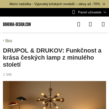
✕
Akční nabídka - Výprodej loňských modelů – slevy až -70%
Panel uživatele
Blog
DRUPOL & DRUKOV: Funkčnost a
krása českých lamp z minulého
století
Počet
346
shlédnutí