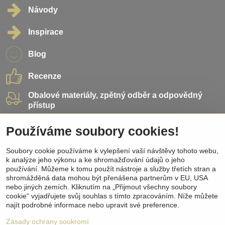
Návody
Inspirace
Blog
Recenze
Obalové materiály, zpětný odběr a odpovědný
přístup
Přidejte se k nám
Používáme soubory cookies!
Soubory cookie používáme k vylepšení vaší návštěvy tohoto webu,
Sociální sítě
k analýze jeho výkonu a ke shromažďování údajů o jeho
používání. Můžeme k tomu použít nástroje a služby třetích stran a
Facebook
shromážděná data mohou být přenášena partnerům v EU, USA
Instagram
nebo jiných zemích. Kliknutím na „Přijmout všechny soubory
Pinterest
cookie“ vyjadřujete svůj souhlas s tímto zpracováním. Níže můžete
Youtube
najít podrobné informace nebo upravit své preference.
TikTok
Zásady ochrany soukromí