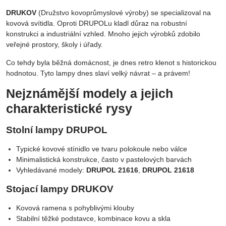
DRUKOV
(Družstvo kovoprůmyslové výroby) se specializoval na
kovová svítidla. Oproti DRUPOLu kladl důraz na robustní
konstrukci a industriální vzhled. Mnoho jejich výrobků zdobilo
veřejné prostory, školy i úřady.
Co tehdy byla běžná domácnost, je dnes retro klenot s historickou
hodnotou. Tyto lampy dnes slaví velký návrat – a právem!
Nejznámější modely a jejich
charakteristické rysy
Stolní lampy DRUPOL
Typické kovové stínidlo ve tvaru polokoule nebo válce
Minimalistická konstrukce, často v pastelových barvách
Vyhledávané modely:
DRUPOL 21616
,
DRUPOL 21618
Stojací lampy DRUKOV
Kovová ramena s pohyblivými klouby
Stabilní těžké podstavce, kombinace kovu a skla