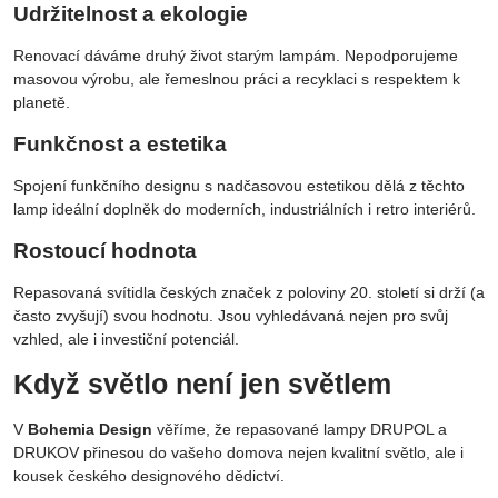
Udržitelnost a ekologie
Renovací dáváme druhý život starým lampám. Nepodporujeme
masovou výrobu, ale řemeslnou práci a recyklaci s respektem k
planetě.
Funkčnost a estetika
Spojení funkčního designu s nadčasovou estetikou dělá z těchto
lamp ideální doplněk do moderních, industriálních i retro interiérů.
Rostoucí hodnota
Repasovaná svítidla českých značek z poloviny 20. století si drží (a
často zvyšují) svou hodnotu. Jsou vyhledávaná nejen pro svůj
vzhled, ale i investiční potenciál.
Když světlo není jen světlem
V
Bohemia Design
věříme, že repasované lampy DRUPOL a
DRUKOV přinesou do vašeho domova nejen kvalitní světlo, ale i
kousek českého designového dědictví.