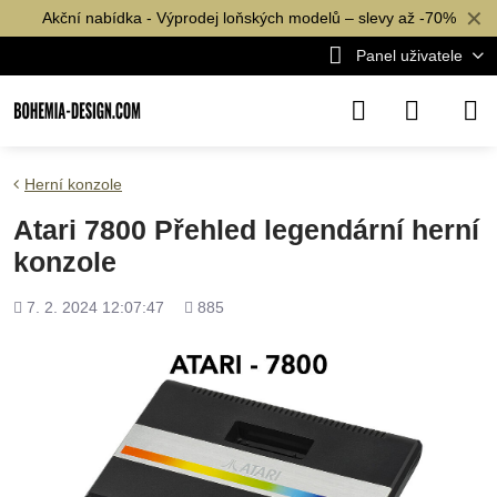
✕
Akční nabídka - Výprodej loňských modelů – slevy až -70%
Panel uživatele
Herní konzole
Atari 7800 Přehled legendární herní
konzole
Přidáno
Počet
7. 2. 2024 12:07:47
885
shlédnutí