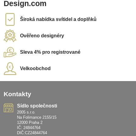
Design.com
Široká nabídka svítidel a doplňků
Ověřeno designéry
Sleva 4% pro registrované
Velkoobchod
Kontakty
Sídlo společnosti
2005 s.r.o.
Na Folimance 2155/15
12000 Praha 2
IČ: 24844764
DIČ:CZ24844764