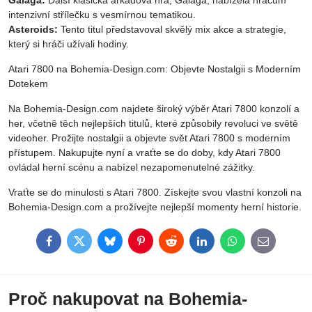
Galaga:
Další klasická arkádová hra, Galaga, nabízela hráčům
intenzivní střílečku s vesmírnou tematikou.
Asteroids:
Tento titul představoval skvělý mix akce a strategie,
který si hráči užívali hodiny.
Atari 7800 na Bohemia-Design.com: Objevte Nostalgii s Moderním
Dotekem
Na Bohemia-Design.com najdete široký výběr Atari 7800 konzolí a
her, včetně těch nejlepších titulů, které způsobily revoluci ve světě
videoher. Prožijte nostalgii a objevte svět Atari 7800 s moderním
přístupem. Nakupujte nyní a vraťte se do doby, kdy Atari 7800
ovládal herní scénu a nabízel nezapomenutelné zážitky.
Vraťte se do minulosti s Atari 7800. Získejte svou vlastní konzoli na
Bohemia-Design.com a prožívejte nejlepší momenty herní historie.
Facebook
Twitter
Bluesky
Pinterest
Reddit
LinkedIn
WhatsApp
E-
mail
Proč nakupovat na Bohemia-