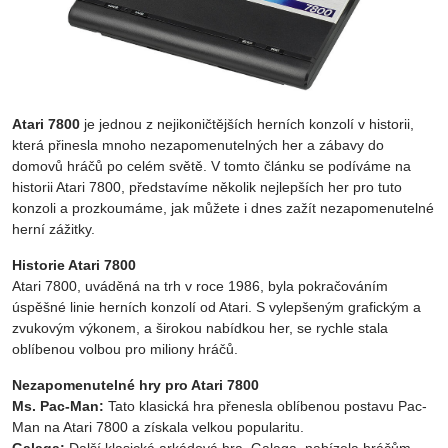
Atari 7800
je jednou z nejikoničtějších herních konzolí v historii,
která přinesla mnoho nezapomenutelných her a zábavy do
domovů hráčů po celém světě. V tomto článku se podíváme na
historii Atari 7800, představíme několik nejlepších her pro tuto
konzoli a prozkoumáme, jak můžete i dnes zažít nezapomenutelné
herní zážitky.
Historie Atari 7800
Atari 7800, uváděná na trh v roce 1986, byla pokračováním
úspěšné linie herních konzolí od Atari. S vylepšeným grafickým a
zvukovým výkonem, a širokou nabídkou her, se rychle stala
oblíbenou volbou pro miliony hráčů.
Nezapomenutelné hry pro Atari 7800
Ms. Pac-Man:
Tato klasická hra přenesla oblíbenou postavu Pac-
Man na Atari 7800 a získala velkou popularitu.