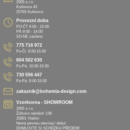
2005 s.r.o.
Kuňovice 43
25765 Kuňovice
Provozní doba
PO-ČT 9:00 - 15:00
PÁ 9:00 - 14:00
SO-NE zavřeno
775 716 972
Po-Čt: 9:00-15:00
604 502 630
Po-Pá: 10:00-15:00
730 556 447
Po-Pá: 8:00-15:00
zakaznik​@bohemia-design​.com
Vzorkovna - SHOWROOM
2005 s.r.o.
Žižkovo náměstí 138
25801 Vlašim
Nemá pevnou otevírací dobu!
DOMLUVTE SI SCHŮZKU PŘEDEM!