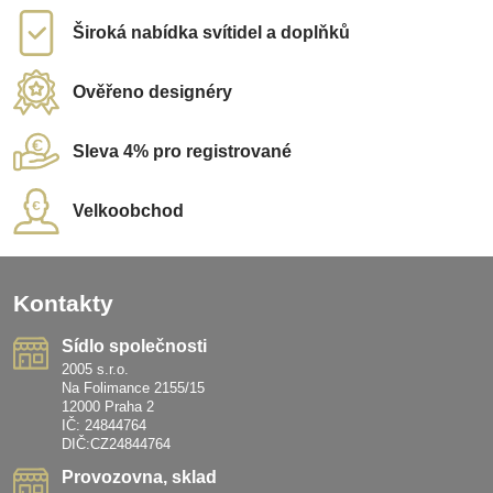
Široká nabídka svítidel a doplňků
Ověřeno designéry
Sleva 4% pro registrované
Velkoobchod
Kontakty
Sídlo společnosti
2005 s.r.o.
Na Folimance 2155/15
12000 Praha 2
IČ: 24844764
DIČ:CZ24844764
Provozovna, sklad