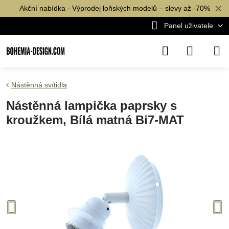
✕
Akční nabídka - Výprodej loňských modelů – slevy až -70%
Panel uživatele
Nástěnná svítidla
Nástěnná lampička paprsky s
kroužkem, Bílá matná Bi7-MAT