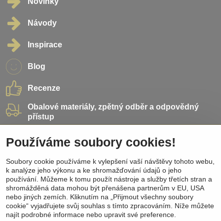
Novinky
Návody
Inspirace
Blog
Recenze
Obalové materiály, zpětný odběr a odpovědný
přístup
Přidejte se k nám
Používáme soubory cookies!
Soubory cookie používáme k vylepšení vaší návštěvy tohoto webu,
Sociální sítě
k analýze jeho výkonu a ke shromažďování údajů o jeho
používání. Můžeme k tomu použít nástroje a služby třetích stran a
Facebook
shromážděná data mohou být přenášena partnerům v EU, USA
Instagram
nebo jiných zemích. Kliknutím na „Přijmout všechny soubory
Pinterest
cookie“ vyjadřujete svůj souhlas s tímto zpracováním. Níže můžete
Youtube
najít podrobné informace nebo upravit své preference.