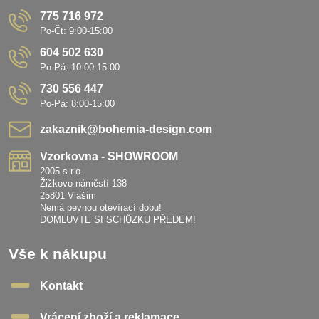
775 716 972
Po-Čt: 9:00-15:00
604 502 630
Po-Pá: 10:00-15:00
730 556 447
Po-Pá: 8:00-15:00
zakaznik​@bohemia-design​.com
Vzorkovna - SHOWROOM
2005 s.r.o.
Žižkovo náměstí 138
25801 Vlašim
Nemá pevnou otevírací dobu!
DOMLUVTE SI SCHŮZKU PŘEDEM!
Vše k nákupu
Kontakt
Vrácení zboží a reklamace