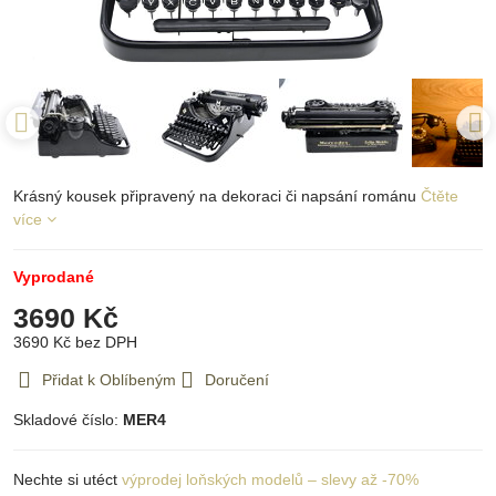
Krásný kousek připravený na dekoraci či napsání románu
Čtěte
více
Vyprodané
3690 Kč
3690 Kč
bez DPH
Přidat k Oblíbeným
Doručení
Skladové číslo:
MER4
Nechte si utéct
výprodej loňských modelů – slevy až -70%